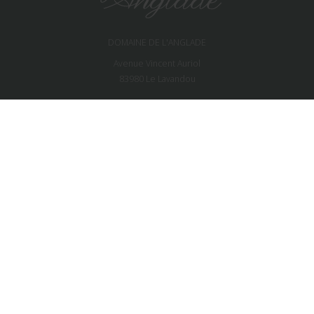
DOMAINE DE L'ANGLADE
Avenue Vincent Auriol
83980
Le Lavandou
CONTACT
Tél. :
04 94 71 10 89
Accès au domaine
NEWSLETTER
SUIVEZ-NOUS