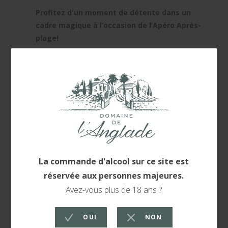
Profitez d'un moment de détente dans un
cadre magique à l’occasion de l’Apéro Après-
plage!
Jeudi 31, c'est
Jazz et bonne humeur au coucher
du soleil !
Préparez-vous à danser sur les sonorités jazz de
Bop’n’Stock ! Ce duo reprend de grands titres à la
guitare et au saxophone pour vous faire vivre un
début de soirée hors du temps. L’ambiance
chaleureuse de leur musique se couple parfaitement
avec un beau coucher de soleil sur les vignes
🍴Le
food truck
Qu'es aco sera également présent
pour vous proposer un fabuleux Snacking gourmet !