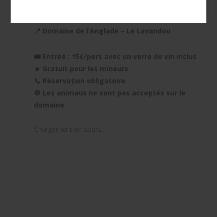
🗓 Jeudi 31 Juillet
🕡 De 18h30 à 20h30
📍 Domaine de l’Anglade – Le Lavandou
🎟 Entrée : 15€/pers avec un verre de vin inclus
👧 Gratuit pour les mineurs
📞 Réservation obligatoire
🚫 Les animaux ne sont pas acceptés sur le
domaine
Chargement en cours...